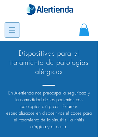
Dispositivos para el
tratamiento de patologías
alérgicas
En Alertienda nos preocupa la seguridad y
la comodidad de los pacientes con
patologías alérgicas. Estamos
especializados en dispositivos eficaces para
el tratamiento de la sinusitis, la rinitis
alérgica y el asma.