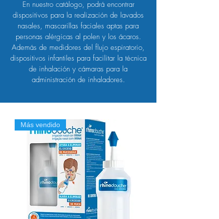
En nuestro catálogo, podrá encontrar
dispositivos para la realización de lavados
nasales, mascarillas faciales aptas para
personas alérgicas al polen y los ácaros.
Además de medidores del flujo espiratorio,
dispositivos infantiles para facilitar la técnica
de inhalación y cámaras para la
administración de inhaladores.
Más vendido