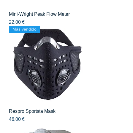
Mini-Wright Peak Flow Meter
Precio
22,00 €
Más vendido
Respro Sportsta Mask
Precio
46,00 €